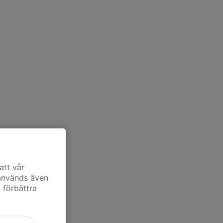
att vår
 används även
t förbättra