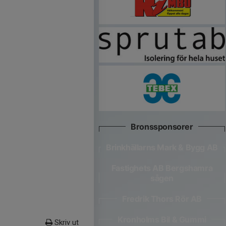
Bronssponsorer
Brinkhällarns Mark & Bygg AB
Fastighets AB Bergshamra
sågen
Fredrik Thors Rör AB
Kronholms Bil & Gummi
Skriv ut