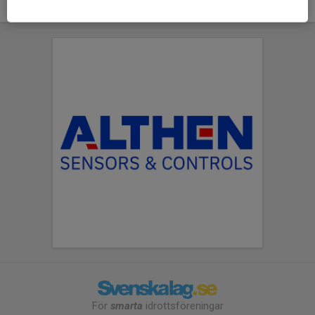
För
smarta
idrottsföreningar