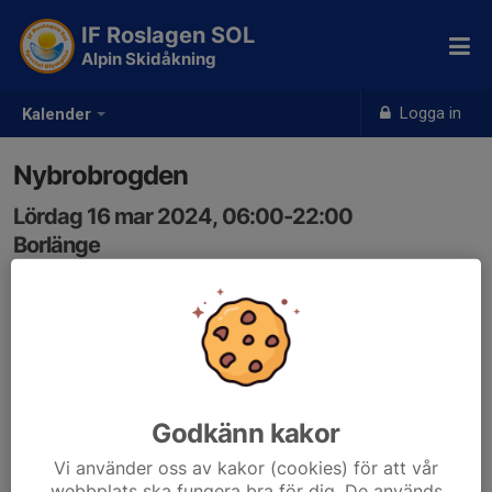
IF Roslagen SOL
Alpin Skidåkning
Logga in
Kalender
Nybrobrogden
Lördag 16 mar 2024, 06:00-22:00
Borlänge
Samling: 06:00
Godkänn kakor
Vi använder oss av kakor (cookies) för att vår
webbplats ska fungera bra för dig. De används