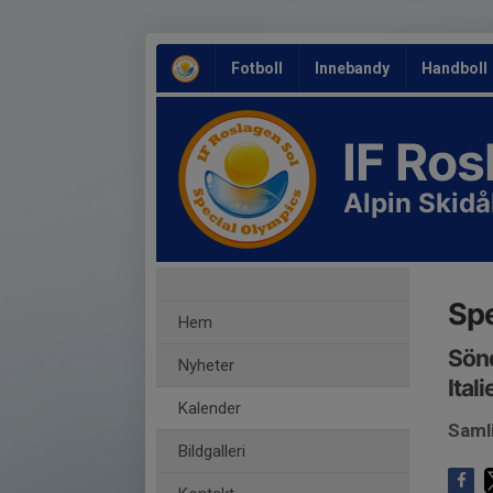
Fotboll
Innebandy
Handboll
IF Ro
Alpin Skid
Spe
Hem
Sönd
Nyheter
Ital
Kalender
Saml
Bildgalleri