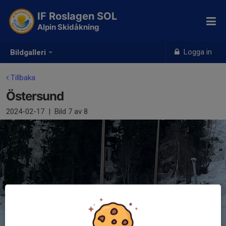
IF Roslagen SOL
Alpin Skidåkning
Logga in
Bildgalleri
Tillbaka
Östersund
2024-02-17
|
Bild
7
av 8