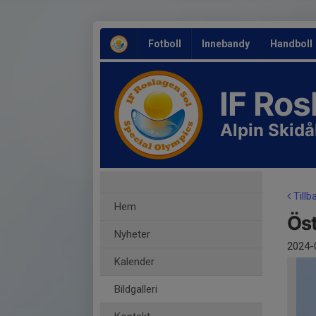
Fotboll
Innebandy
Handboll
IF Ro
Alpin Skid
Tillb
Hem
Ös
Nyheter
2024-
Kalender
Bildgalleri