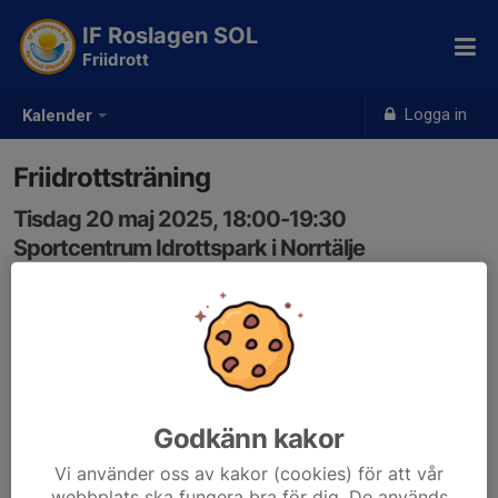
IF Roslagen SOL
Friidrott
Logga in
Kalender
Friidrottsträning
Tisdag 20 maj 2025, 18:00-19:30
Sportcentrum Idrottspark i Norrtälje
Samling: 18:00
Godkänn kakor
Vi använder oss av kakor (cookies) för att vår
webbplats ska fungera bra för dig. De används