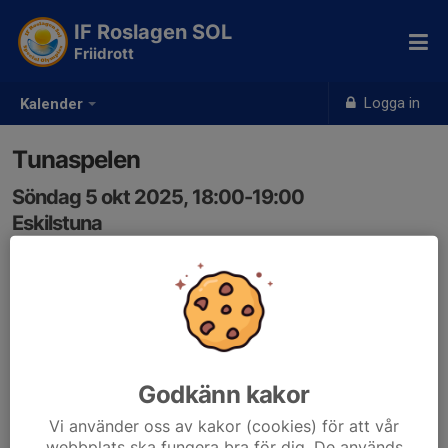
IF Roslagen SOL
Friidrott
Logga in
Kalender
Tunaspelen
Söndag 5 okt 2025, 18:00-19:00
Eskilstuna
Samling: 18:00
Godkänn kakor
Vi använder oss av kakor (cookies) för att vår
webbplats ska fungera bra för dig. De används