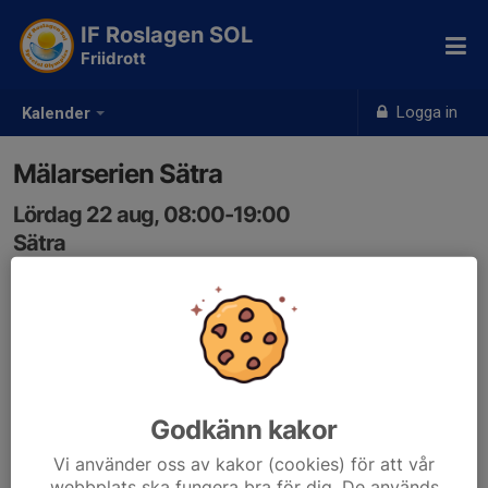
IF Roslagen SOL
Friidrott
Logga in
Kalender
Mälarserien Sätra
Lördag 22 aug, 08:00-19:00
Sätra
Samling: 08:00
Mälarserien drar igång. Tävling i Sätra.
Exakta tider kommer närmare tävlingen.
Godkänn kakor
Vi använder oss av kakor (cookies) för att vår
Anmälan är öppen för gruppens medlemmar.
Logga in här
webbplats ska fungera bra för dig. De används