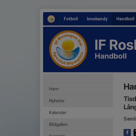
Fotboll
Innebandy
Handboll
IF Ro
Handboll
Han
Hem
Tisd
Nyheter
Lång
Kalender
Saml
Bildgalleri