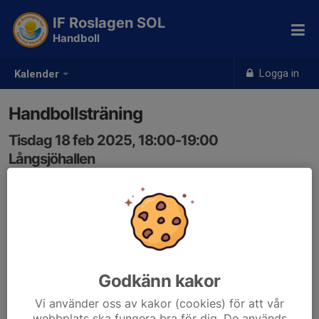
IF Roslagen SOL
Handboll
Logga in
Kalender
Handbollsträning
Tisdag 18 feb 2025, 18:00-19:00
Långsjöhallen
Samling: 18:00
Godkänn kakor
Vi använder oss av kakor (cookies) för att vår
webbplats ska fungera bra för dig. De används