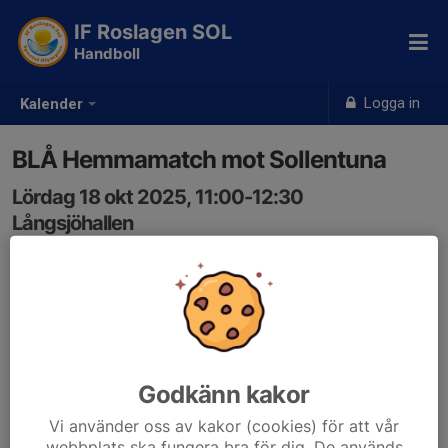
IF Roslagen SOL
Handboll
Logga in
Kalender
BLÅ Hemmamatch mot Sollentuna
Lördag 18 okt 2025, 11:00-12:30
Långsjöhallen
Samling: 11:00
Hemmamatch för lag BLÅ mot Sollentuna.
Samling 11.00 i Långsjöhallen.
Matchen startar 11.30
Godkänn kakor
Vi använder oss av kakor (cookies) för att vår
webbplats ska fungera bra för dig. De används