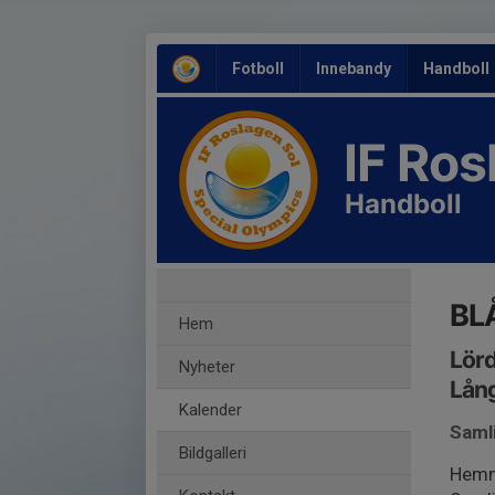
Fotboll
Innebandy
Handboll
IF Ro
Handboll
BL
Hem
Lörd
Nyheter
Lång
Kalender
Saml
Bildgalleri
Hemm