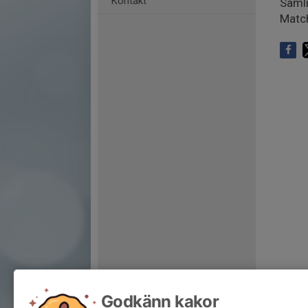
Kontakt
Samli
Match
Godkänn kakor