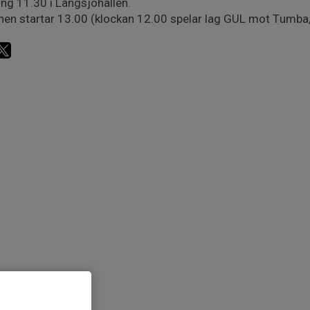
ng 11.30 i Långsjöhallen.
en startar 13.00 (klockan 12.00 spelar lag GUL mot Tumba,