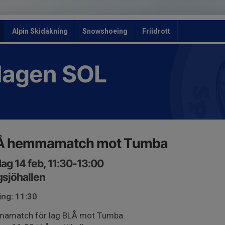
Alpin Skidåkning
Snowshoeing
Friidrott
slagen SOL
Å hemmamatch mot Tumba
ag 14 feb, 11:30-13:00
sjöhallen
ing: 11:30
amatch för lag BLÅ mot Tumba.