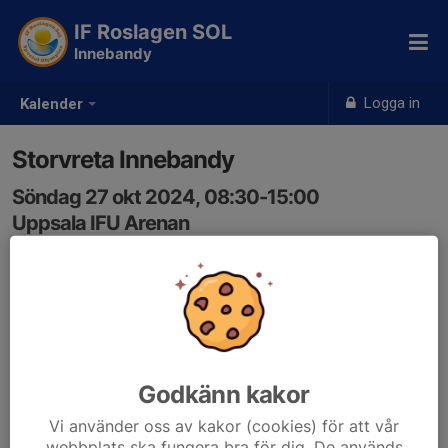
IF Roslagen SOL
Innebandy
Logga in
Kalender
Storvreta Innebandy
Söndag 27 okt 2024, 08:30-15:00
Uppsala IFU Arenan
Samling: 08:30
Godkänn kakor
Vi använder oss av kakor (cookies) för att vår
webbplats ska fungera bra för dig. De används