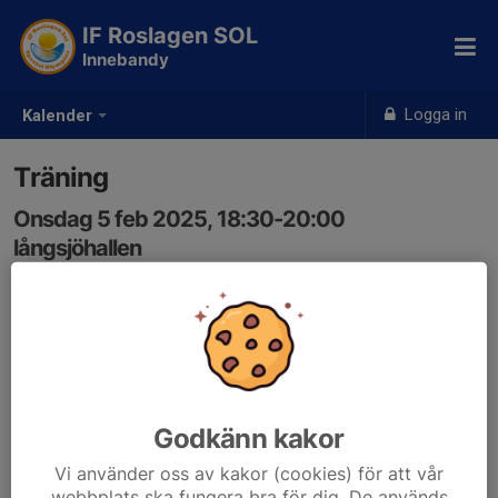
IF Roslagen SOL
Innebandy
Logga in
Kalender
Träning
Onsdag 5 feb 2025, 18:30-20:00
långsjöhallen
Samling: 18:30
Godkänn kakor
Vi använder oss av kakor (cookies) för att vår
webbplats ska fungera bra för dig. De används