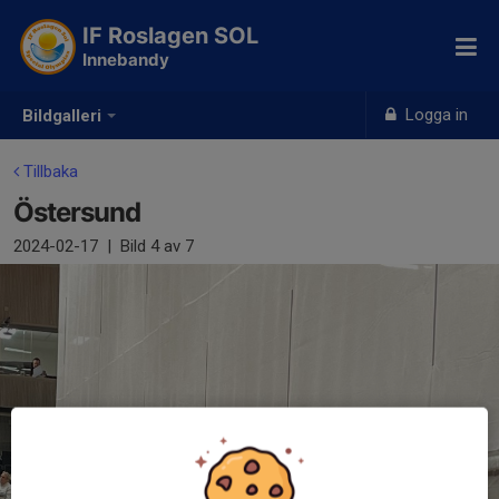
IF Roslagen SOL
Innebandy
Logga in
Bildgalleri
Tillbaka
Östersund
2024-02-17
|
Bild
4
av 7