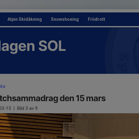
Alpin Skidåkning
Snowshoeing
Friidrott
slagen SOL
aka
tchsammadrag den 15 mars
03-15
|
Bild
3
av 9