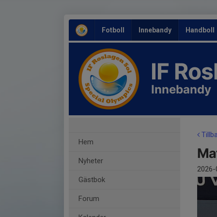
Fotboll
Innebandy
Handboll
IF Ro
Innebandy
Tillb
Hem
Ma
Nyheter
2026-
Gästbok
Forum