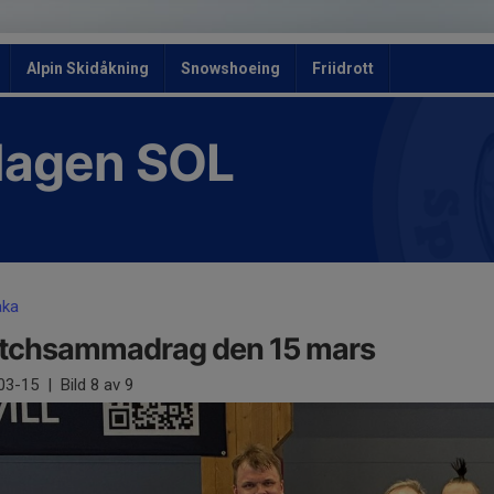
Alpin Skidåkning
Snowshoeing
Friidrott
slagen SOL
aka
tchsammadrag den 15 mars
03-15
|
Bild
8
av 9