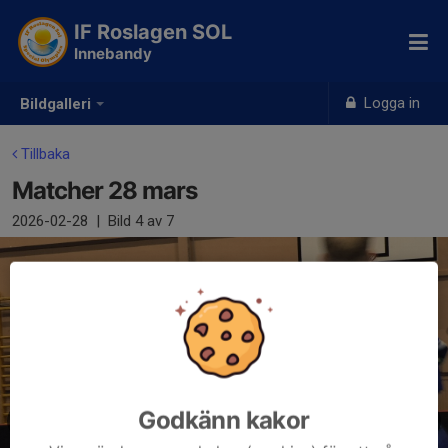
IF Roslagen SOL
Innebandy
Logga in
Bildgalleri
Tillbaka
Matcher 28 mars
2026-02-28
|
Bild
4
av 7
Godkänn kakor