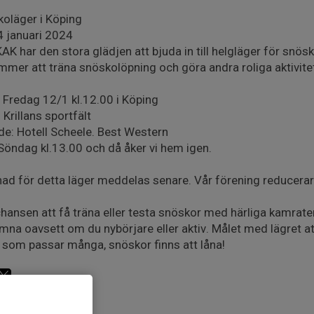
oläger i Köping
 januari 2024
AK har den stora glädjen att bjuda in till helgläger för snös
mmer att träna snöskolöpning och göra andra roliga aktivite
: Fredag 12/1 kl.12.00 i Köping
: Krillans sportfält
e: Hotell Scheele. Best Western
 Söndag kl.13.00 och då åker vi hem igen.
ad för detta läger meddelas senare. Vår förening reducerar 
hansen att få träna eller testa snöskor med härliga kamrater p
mna oavsett om du nybörjare eller aktiv. Målet med lägret at
 som passar många, snöskor finns att låna!