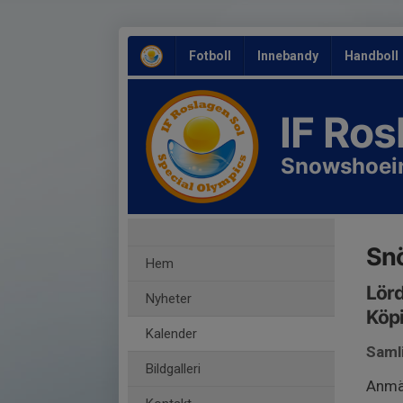
Fotboll
Innebandy
Handboll
IF Ro
Snowshoei
Snö
Hem
Lörd
Nyheter
Köp
Kalender
Saml
Bildgalleri
Anmäl