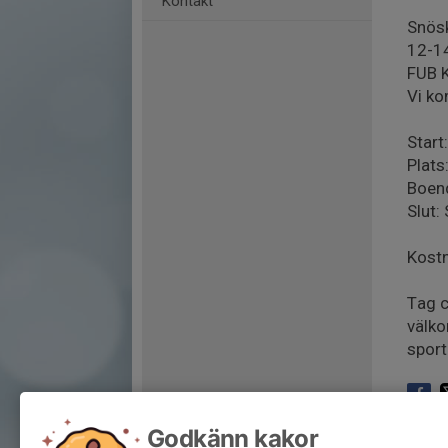
Kontakt
Snösk
12-14
FUB K
Vi ko
Start
Plats
Boend
Slut:
Kostn
Tag c
välko
sport
Godkänn kakor