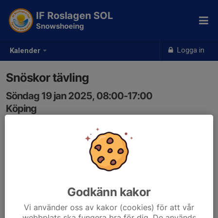
IF Roslagen SOL
Snowshoeing
Logga in
Kalender
Snöskor tävling
Söndag 19 jan 2025, 08:00-17:00
Köping
Samling: 08:00
Godkänn kakor
Vi använder oss av kakor (cookies) för att vår
webbplats ska fungera bra för dig. De används