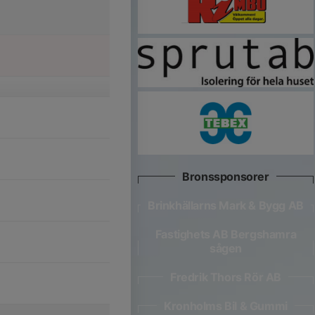
Bronssponsorer
Brinkhällarns Mark & Bygg AB
Fastighets AB Bergshamra
sågen
Fredrik Thors Rör AB
Kronholms Bil & Gummi