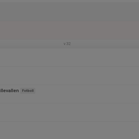
v.32
llevallen
Fotboll