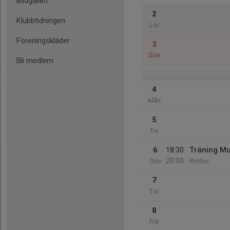
Bildgalleri
2
Klubbtidningen
Lör
Föreningskläder
3
Sön
Bli medlem
4
Mån
5
Tis
6
18:30
Träning Mu
20:00
Ons
Rimbo
7
Tor
8
Fre