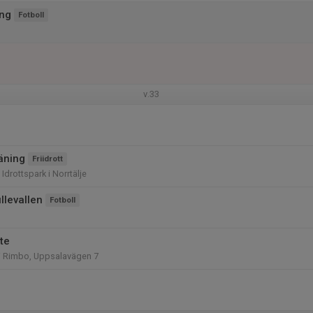
ng
Fotboll
v.33
räning
Friidrott
drottspark i Norrtälje
llevallen
Fotboll
te
 i Rimbo, Uppsalavägen 7