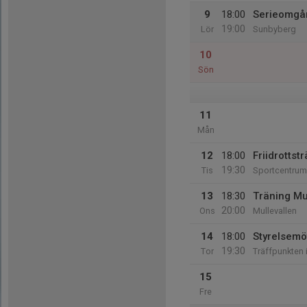
9
18:00
Serieomgå
19:00
Lör
Sunbyberg
10
Sön
11
Mån
12
18:00
Friidrottst
19:30
Tis
Sportcentrum I
13
18:30
Träning Mu
20:00
Ons
Mullevallen
14
18:00
Styrelsemö
19:30
Tor
Träffpunkten
15
Fre