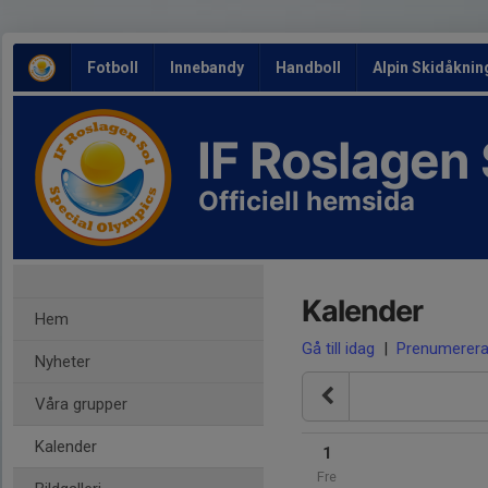
Fotboll
Innebandy
Handboll
Alpin Skidåknin
IF Roslagen
Officiell hemsida
Kalender
Hem
Gå till idag
|
Prenumerer
Nyheter
Våra grupper
Kalender
1
Fre