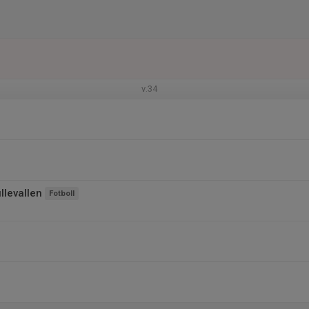
v.34
llevallen
Fotboll