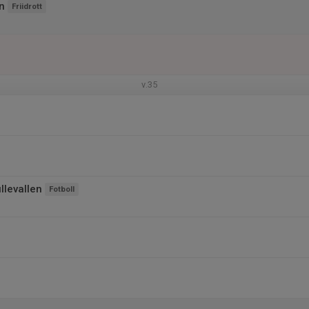
n
Friidrott
v.35
llevallen
Fotboll