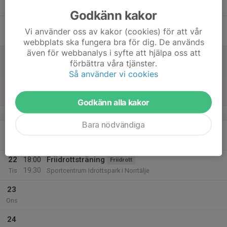
Tor
Godkänn kakor
18
Vi använder oss av kakor (cookies) för att vår
Fre
webbplats ska fungera bra för dig. De används
även för webbanalys i syfte att hjälpa oss att
19
förbättra våra tjänster.
Lör
Så använder vi cookies
20
Sön
Godkänn alla kakor
v.30
Bara nödvändiga
21
Mån
22
18:00
Friidrottsträning
Friidrott
19:30
Tis
Sportcentrum Idrottspark i Norrtälje
23
Ons
24