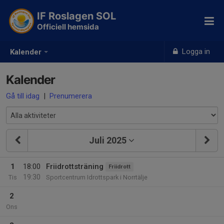
IF Roslagen SOL
Officiell hemsida
Logga in
Kalender
Kalender
Gå till idag
|
Prenumerera
Juli 2025
1
18:00
Friidrottsträning
Friidrott
19:30
Tis
Sportcentrum Idrottspark i Norrtälje
2
Ons