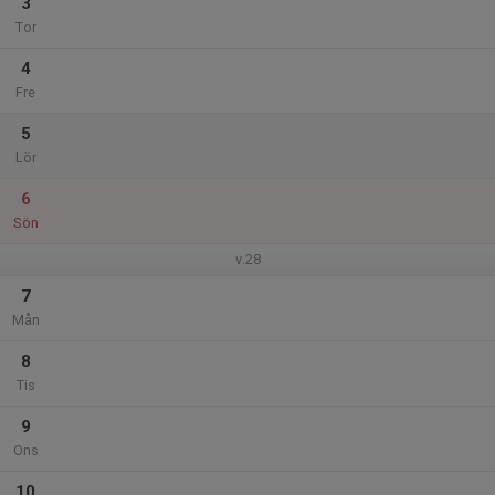
3
Tor
4
Fre
5
Lör
6
Sön
v.28
7
Mån
8
Tis
9
Ons
10