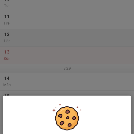
Tor
11
Fre
12
Lör
13
Sön
v.29
14
Mån
15
Tis
16
Ons
17