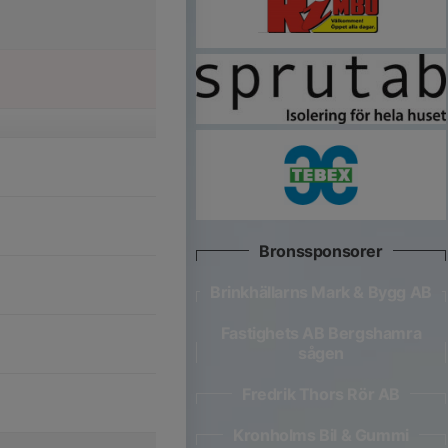
Bronssponsorer
Brinkhällarns Mark & Bygg AB
Fastighets AB Bergshamra
sågen
Fredrik Thors Rör AB
Kronholms Bil & Gummi