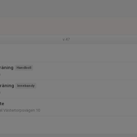
v.47
räning
Handboll
n
räning
Innebandy
n
te
al.Västertorpsvägen 10