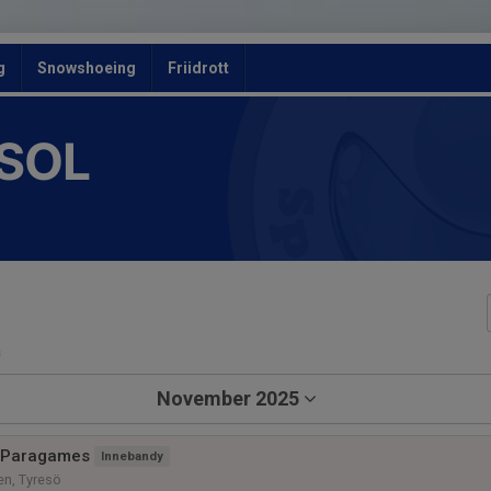
g
Snowshoeing
Friidrott
 SOL
a
November 2025
 Paragames
Innebandy
en, Tyresö