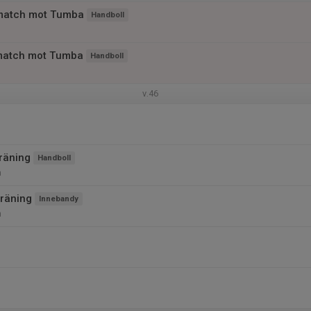
match mot Tumba
Handboll
match mot Tumba
Handboll
v.46
räning
Handboll
n
räning
Innebandy
n