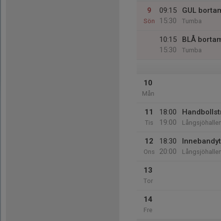
9
09:15
GUL borta
15:30
Sön
Tumba
10:15
BLÅ borta
15:30
Tumba
10
Mån
11
18:00
Handbollst
19:00
Tis
Långsjöhalle
12
18:30
Innebandyt
20:00
Ons
Långsjöhalle
13
Tor
14
Fre