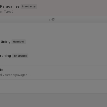
 Paragames
Innebandy
en, Tyresö
v.45
räning
Handboll
n
räning
Innebandy
n
te
al.Västertorpsvägen 10