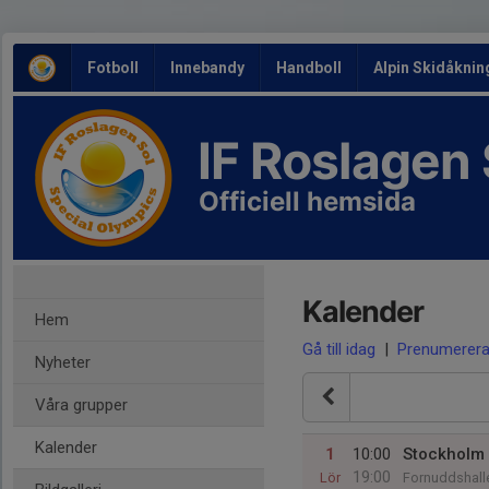
Fotboll
Innebandy
Handboll
Alpin Skidåknin
IF Roslagen
Officiell hemsida
Kalender
Hem
Gå till idag
|
Prenumerer
Nyheter
Våra grupper
Kalender
1
10:00
Stockholm
19:00
Lör
Fornuddshall