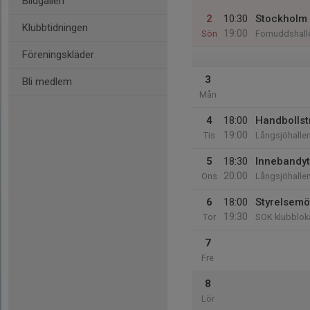
Bildgalleri
2
10:30
Stockholm
Klubbtidningen
19:00
Sön
Fornuddshall
Föreningskläder
3
Bli medlem
Mån
4
18:00
Handbollst
19:00
Tis
Långsjöhalle
5
18:30
Innebandyt
20:00
Ons
Långsjöhalle
6
18:00
Styrelsemö
19:30
Tor
SOK klubblok
7
Fre
8
Lör