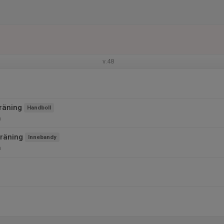
v.48
räning
Handboll
n
räning
Innebandy
n