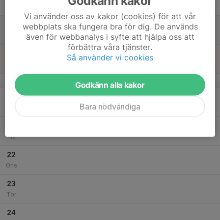
Godkänn kakor
Fre
Vi använder oss av kakor (cookies) för att vår
18
webbplats ska fungera bra för dig. De används
Lör
även för webbanalys i syfte att hjälpa oss att
förbättra våra tjänster.
19
Så använder vi cookies
Sön
v.38
Godkänn alla kakor
20
Bara nödvändiga
Mån
21
Tis
22
Ons
23
Tor
24