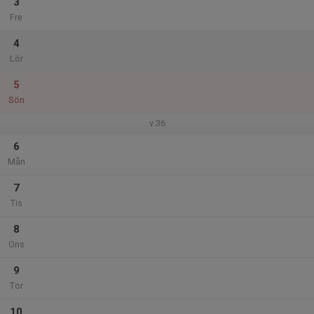
3
Fre
4
Lör
5
Sön
v.36
6
Mån
7
Tis
8
Ons
9
Tor
10