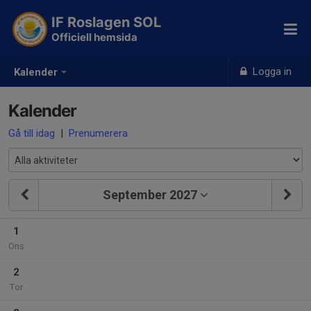
IF Roslagen SOL
Officiell hemsida
Logga in
Kalender
Kalender
Gå till idag
|
Prenumerera
September 2027
1
Ons
2
Tor