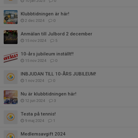
10 jan 2025
0
Klubbtidningen är här!
2 dec 2024
0
Anmälan till Julbord 2 december
15 nov 2024
5
10-års jubileum inställt!!
15 nov 2024
0
INBJUDAN TILL 10-ÅRS JUBILEUM!
1 nov 2024
0
Nu är klubbtidningen här!
12 jun 2024
3
Testa på tennis!
9 maj 2024
1
Medlemsavgift 2024