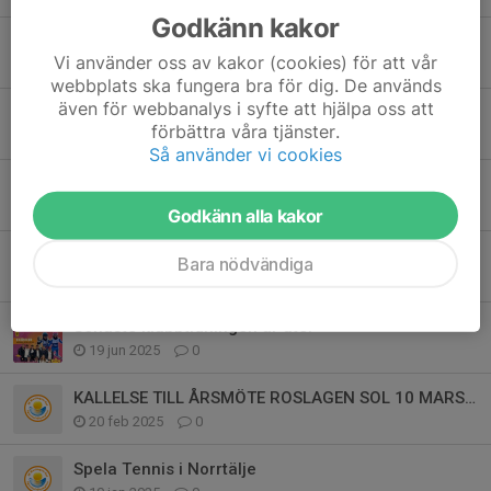
Godkänn kakor
Extra årsmöte måndag 1 juni
Vi använder oss av kakor (cookies) för att vår
26 apr, 12:23
0
webbplats ska fungera bra för dig. De används
även för webbanalys i syfte att hjälpa oss att
KALLELSE TILL ÅRSMÖTE ROSLAGEN SOL 9 MARS 2026
förbättra våra tjänster.
18 feb, 13:01
1
Så använder vi cookies
Nytt nummer av klubbtidningen ute!
2 dec 2025
1
Godkänn alla kakor
Julbord 2025
Bara nödvändiga
18 okt 2025
3
Senaste klubbtidningen är ute!
19 jun 2025
0
KALLELSE TILL ÅRSMÖTE ROSLAGEN SOL 10 MARS 2025
20 feb 2025
0
Spela Tennis i Norrtälje