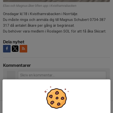
Elias och Magnus åker liften upp i Kvisthamrabacken
Onsdagar kl.18 i Kvisthamrabacken i Norrtälje.
Du måste ringa och anmäla dig till Magnus Schubert 0734-387
317 då antalet åkare per gång är begränsat.
Du behöver vara medlem i Roslagen SOL för att få åka Skicart.
Dela nyhet
Kommentarer
Tidigare nyheter
Information resan till Malmö
17 jun, 19:10
0