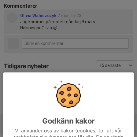
Kommentarer
Olivia Waluszczyk
2 mar, 17:23
Jag kommer på mötet måndag 9 mars
Hälsningar Olivia 😊
Tidigare nyheter
Information resan till Malmö
17 jun, 19:10
0
Extra årsmöte måndag 1 juni
26 apr, 12:23
0
Godkänn kakor
KALLELSE TILL ÅRSMÖTE ROSLAGEN SOL 9 MARS 2026
18 feb, 13:01
1
Vi använder oss av kakor (cookies) för att vår
webbplats ska fungera bra för dig. De används