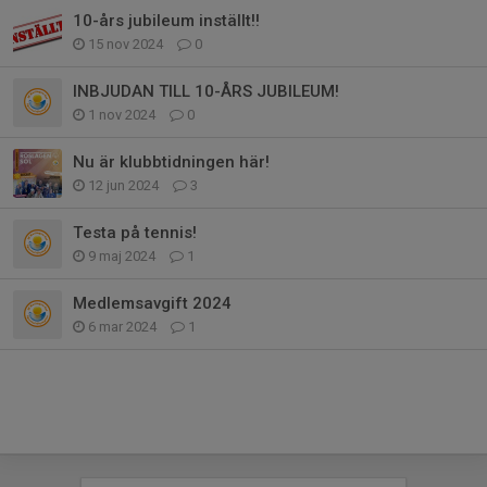
10-års jubileum inställt!!
15 nov 2024
0
INBJUDAN TILL 10-ÅRS JUBILEUM!
1 nov 2024
0
Nu är klubbtidningen här!
12 jun 2024
3
Testa på tennis!
9 maj 2024
1
Medlemsavgift 2024
6 mar 2024
1