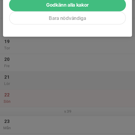
Godkänn alla kakor
17
Tis
Bara nödvändiga
18
Ons
19
Tor
20
Fre
21
Lör
22
Sön
v.39
23
Mån