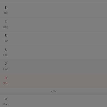
3
Tis
4
Ons
5
Tor
6
Fre
7
Lör
8
Sön
v.37
9
Mån