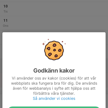
10
Tis
11
Ons
12
Tor
13
Fre
14
Lör
Godkänn kakor
15
Vi använder oss av kakor (cookies) för att vår
webbplats ska fungera bra för dig. De används
Sön
även för webbanalys i syfte att hjälpa oss att
v.38
förbättra våra tjänster.
Så använder vi cookies
16
Mån