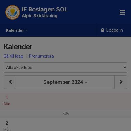
IF Roslagen SOL
Alpin Skidåkning
Logga in
Kalender
Kalender
Gå till idag
|
Prenumerera
September 2024
1
Sön
v.36
2
Mån