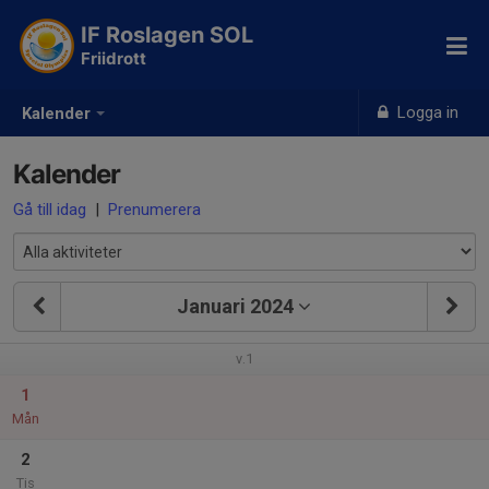
IF Roslagen SOL
Friidrott
Logga in
Kalender
Kalender
Gå till idag
|
Prenumerera
Januari 2024
v.1
1
Mån
2
Tis