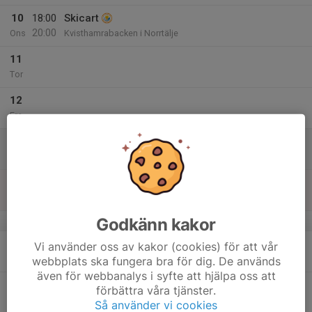
10
18:00
Skicart
20:00
Ons
Kvisthamrabacken i Norrtälje
11
Tor
12
Fre
13
Lör
14
Sön
Godkänn kakor
v.3
15
Vi använder oss av kakor (cookies) för att vår
Mån
webbplats ska fungera bra för dig. De används
även för webbanalys i syfte att hjälpa oss att
16
förbättra våra tjänster.
Tis
Så använder vi cookies