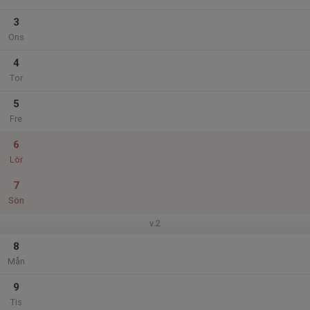
3
Ons
4
Tor
5
Fre
6
Lör
7
Sön
v.2
8
Mån
9
Tis