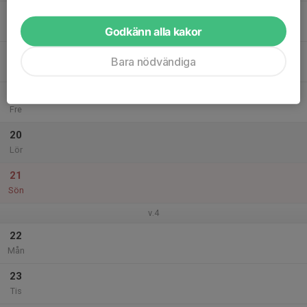
17
18:00
Skicart
20:00
Ons
Kvisthamrabacken i Norrtälje
Godkänn alla kakor
18
Bara nödvändiga
Tor
19
Fre
20
Lör
21
Sön
v.4
22
Mån
23
Tis