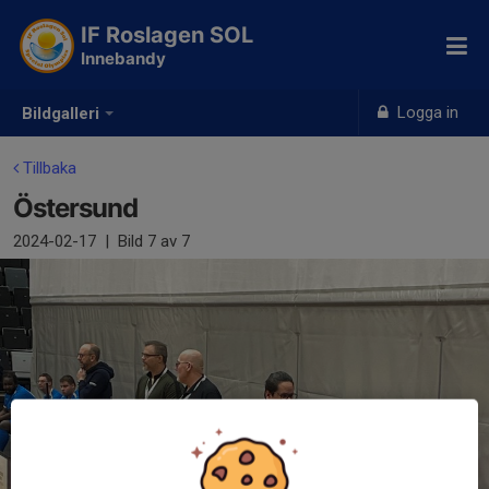
IF Roslagen SOL
Innebandy
Logga in
Bildgalleri
Tillbaka
Östersund
2024-02-17
|
Bild
7
av 7