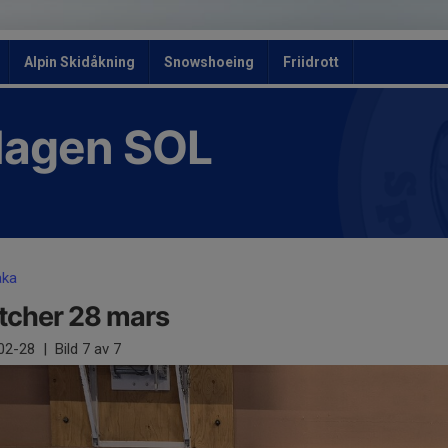
Alpin Skidåkning
Snowshoeing
Friidrott
slagen SOL
aka
tcher 28 mars
02-28
|
Bild
7
av 7