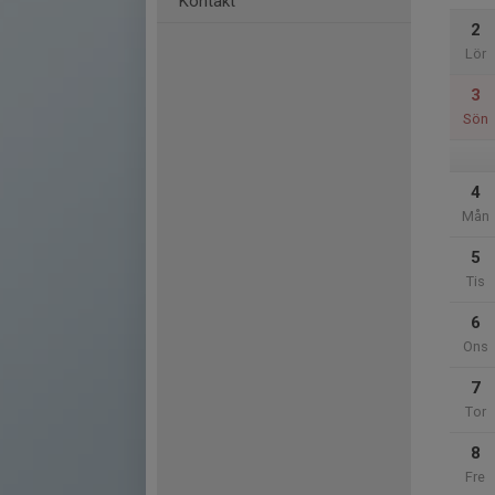
Kontakt
2
Lör
3
Sön
4
Mån
5
Tis
6
Ons
7
Tor
8
Fre