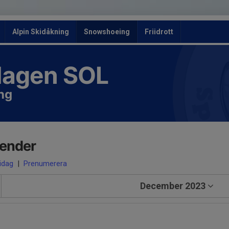
Alpin Skidåkning
Snowshoeing
Friidrott
slagen SOL
ng
lender
 idag
|
Prenumerera
December 2023