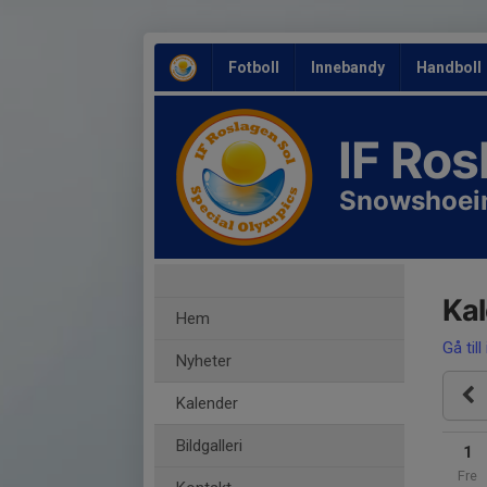
Fotboll
Innebandy
Handboll
IF Ro
Snowshoei
Ka
Hem
Gå till
Nyheter
Kalender
Bildgalleri
1
Fre