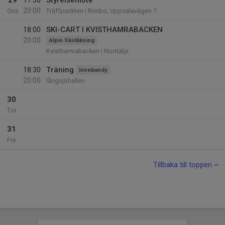
29
17:30
Styrelsemöte
20:00
Ons
Träffpunkten i Rimbo, Uppsalavägen 7
18:00
SKI-CART I KVISTHAMRABACKEN
20:00
Alpin Skidåkning
Kvisthamrabacken i Norrtälje
18:30
Träning
Innebandy
20:00
långsjöhallen
30
Tor
31
Fre
Tillbaka till toppen