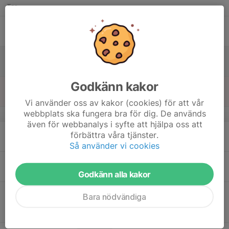
Tor
17
09:00
Snöskor tävling
Snowshoeing
18:00
Fre
Köping
18
08:00
Snöskor tävling
Snowshoeing
18:00
Lör
Köping
Godkänn kakor
19
08:00
Snöskor tävling
Snowshoeing
17:00
Sön
Köping
Vi använder oss av kakor (cookies) för att vår
webbplats ska fungera bra för dig. De används
v.4
även för webbanalys i syfte att hjälpa oss att
20
förbättra våra tjänster.
Mån
Så använder vi cookies
21
18:00
Handbollsträning
Handboll
19:00
Tis
Långsjöhallen
Godkänn alla kakor
22
18:00
INSTÄLLT PGA. TRASIG LIFT! SKI-CART
Bara nödvändiga
20:00
Ons
Alpin Skidåkning
Kvisthamrabacken i Norrtälje