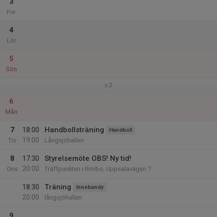
3
Fre
4
Lör
5
Sön
v.2
6
Mån
7
18:00
Handbollsträning
Handboll
19:00
Tis
Långsjöhallen
8
17:30
Styrelsemöte OBS! Ny tid!
20:00
Ons
Träffpunkten i Rimbo, Uppsalavägen 7
18:30
Träning
Innebandy
20:00
långsjöhallen
9