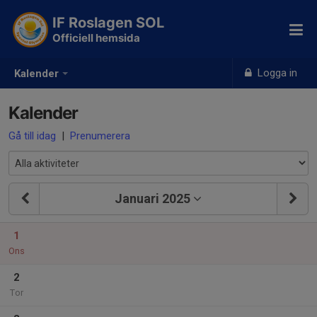
IF Roslagen SOL
Officiell hemsida
Logga in
Kalender
Kalender
Gå till idag
|
Prenumerera
Januari 2025
1
Ons
2
Tor