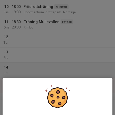
10
18:00
Friidrottsträning
Friidrott
19:30
Tis
Sportcentrum Idrottspark i Norrtälje
11
18:30
Träning Mullevallen
Fotboll
20:00
Ons
Rimbo
12
Tor
13
Fre
14
Lör
15
Sön
v.25
16
Mån