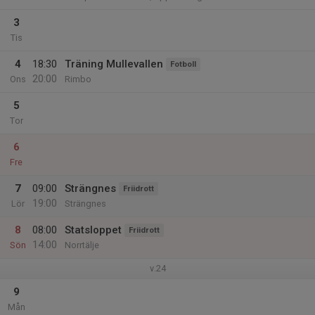
3
Tis
4
18:30
Träning Mullevallen
Fotboll
20:00
Ons
Rimbo
5
Tor
6
Fre
7
09:00
Strängnes
Friidrott
19:00
Lör
Strängnes
8
08:00
Statsloppet
Friidrott
14:00
Sön
Norrtälje
v.24
9
Mån