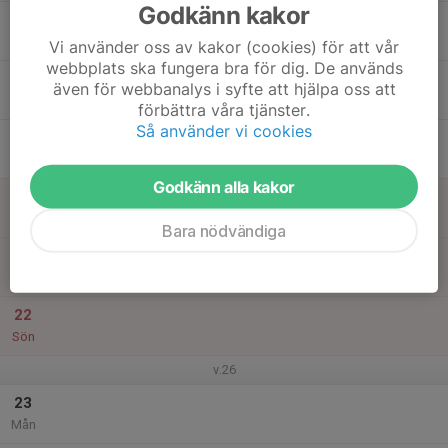
Godkänn kakor
17
Tis
Vi använder oss av kakor (cookies) för att vår
webbplats ska fungera bra för dig. De används
18
18:30
Träning Mullevallen
Fotboll
även för webbanalys i syfte att hjälpa oss att
20:00
Ons
Rimbo
förbättra våra tjänster.
Så använder vi cookies
19
Tor
Godkänn alla kakor
20
Fre
Bara nödvändiga
21
Lör
22
Sön
v.26
23
Mån