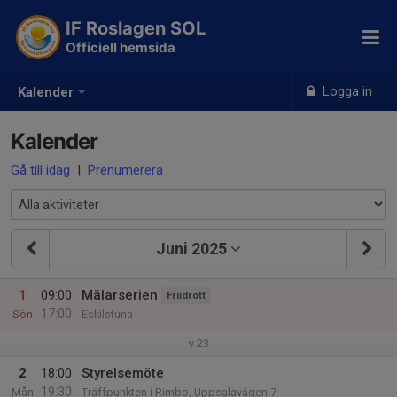
IF Roslagen SOL
Officiell hemsida
Logga in
Kalender
Kalender
Gå till idag
|
Prenumerera
Juni 2025
1
09:00
Mälarserien
Friidrott
17:00
Sön
Eskilstuna
v.23
2
18:00
Styrelsemöte
19:30
Mån
Träffpunkten i Rimbo, Uppsalavägen 7