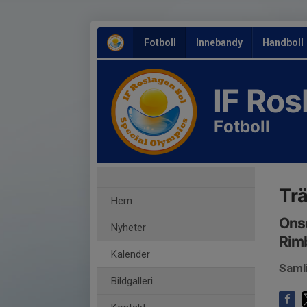
Fotboll
Innebandy
Handboll
IF Ro
Fotboll
Trä
Hem
Onsd
Nyheter
Rim
Kalender
Saml
Bildgalleri