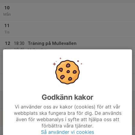
10
Mån
11
Tis
12
18:30
Träning på Mullevallen
19:45
Ons
Mullevallen
13
Tor
14
Fre
Godkänn kakor
15
Lör
Vi använder oss av kakor (cookies) för att vår
webbplats ska fungera bra för dig. De används
16
även för webbanalys i syfte att hjälpa oss att
Sön
förbättra våra tjänster.
v.34
Så använder vi cookies