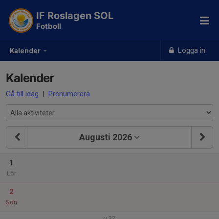
IF Roslagen SOL
Fotboll
Logga in
Kalender
Kalender
Gå till idag
|
Prenumerera
Augusti 2026
1
Lör
2
Sön
v.32