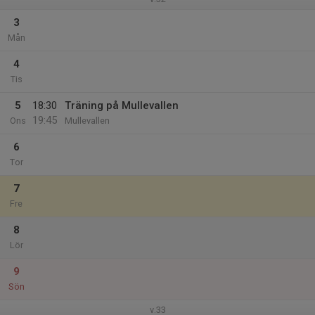
3
Mån
4
Tis
5
18:30
Träning på Mullevallen
19:45
Ons
Mullevallen
6
Tor
7
Fre
8
Lör
9
Sön
v.33