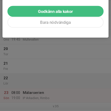
17
Mån
Godkänn alla kakor
18
Bara nödvändiga
Tis
19
18:30
Träning på Mullevallen
19:45
Ons
Mullevallen
20
Tor
21
Fre
22
Lör
23
08:00
Mälarserien
19:00
Sön
IP Arkadien, Rimbo
v.35