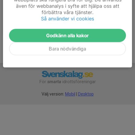
även för webbanalys i syfte att hjälpa oss att
förbättra våra tjänster.
Så använder vi cookies
Gotland 2021
2022-12-15
|
1 st
Godkänn alla kakor
Bara nödvändiga
För
smarta
idrottsföreningar
Välj version:
Mobil
|
Desktop