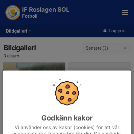
IF Roslagen SOL
Fotboll
Logga in
Bildgalleri
Bildgalleri
Senaste (3)
3 album
Mälarserien, Nacka IP
Divisionering
2026-05-24
|
11 st
2026-05-09
|
0 st
Godkänn kakor
Vi använder oss av kakor (cookies) för att vår
webbplats ska fungera bra för dig. De används