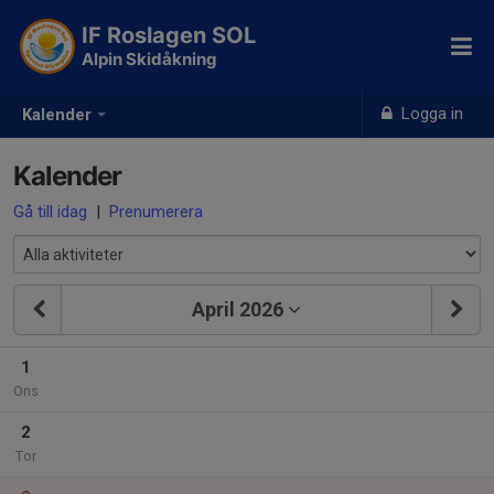
IF Roslagen SOL
Alpin Skidåkning
Logga in
Kalender
Kalender
Gå till idag
|
Prenumerera
April 2026
1
Ons
2
Tor