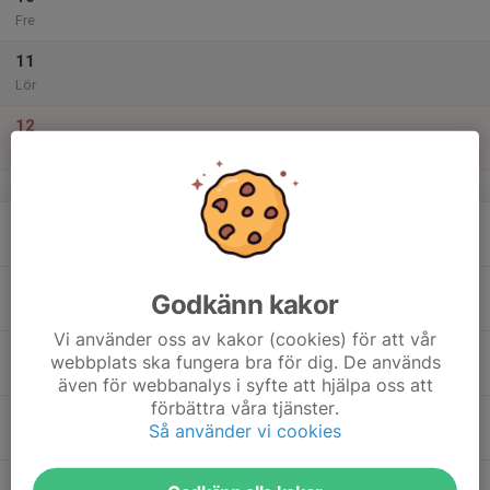
Fre
11
Lör
12
Sön
v.16
13
Mån
14
Godkänn kakor
Tis
Vi använder oss av kakor (cookies) för att vår
15
webbplats ska fungera bra för dig. De används
Ons
även för webbanalys i syfte att hjälpa oss att
förbättra våra tjänster.
16
Så använder vi cookies
Tor
17