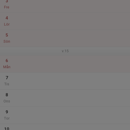
3
Fre
4
Lör
5
Sön
v.15
6
Mån
7
Tis
8
Ons
9
Tor
10