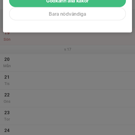
Godkänn alla kakor
Fre
Bara nödvändiga
18
Lör
19
Sön
v.17
20
Mån
21
Tis
22
Ons
23
Tor
24