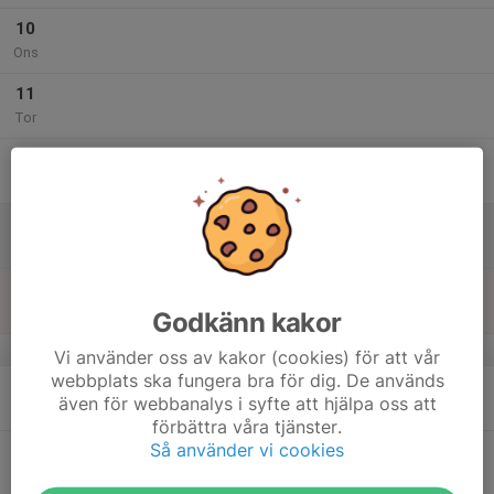
10
Ons
11
Tor
12
Fre
13
Lör
14
Sön
Godkänn kakor
v.25
Vi använder oss av kakor (cookies) för att vår
webbplats ska fungera bra för dig. De används
15
även för webbanalys i syfte att hjälpa oss att
Mån
förbättra våra tjänster.
Så använder vi cookies
16
Tis