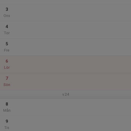
3
Ons
4
Tor
5
Fre
6
Lör
7
Sön
v.24
8
Mån
9
Tis