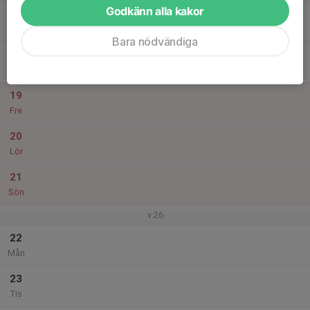
Godkänn alla kakor
17
Ons
Bara nödvändiga
18
Tor
19
Fre
20
Lör
21
Sön
v.26
22
Mån
23
Tis