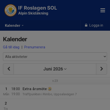
IF Roslagen SOL
Alpin Skidåkning
Logga in
Kalender
Kalender
Gå till idag
|
Prenumerera
Juni 2026
v.23
1
18:00
Extra årsmöte
19:00
Mån
Träffpunkten i Rimbo, Uppsalavägen 7
2
Tis