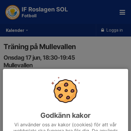
IF Roslagen SOL
Fotboll
Logga in
Kalender
Träning på Mullevallen
Onsdag 17 jun, 18:30-19:45
Mullevallen
Samling: 18:25, Mullevallen
Godkänn kakor
Vi använder oss av kakor (cookies) för att vår
webbplats ska fungera bra för dig. De används