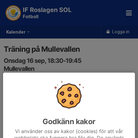
IF Roslagen SOL
Fotboll
Logga in
Kalender
Träning på Mullevallen
Onsdag 16 sep, 18:30-19:45
Mullevallen
Samling: 18:25, Mullevallen
Anmälan är öppen för gruppens medlemmar.
Logga in här
Godkänn kakor
Vi använder oss av kakor (cookies) för att vår
webbplats ska fungera bra för dig. De används