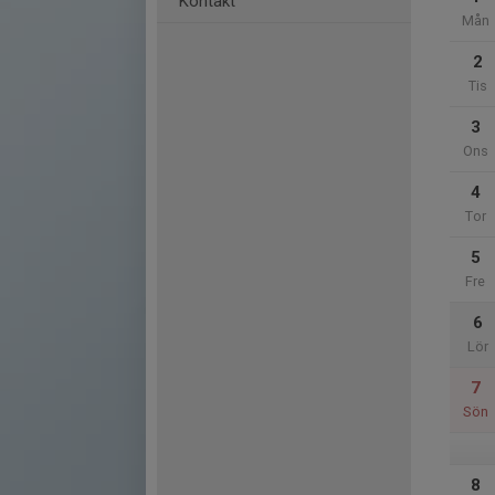
Kontakt
Mån
2
Tis
3
Ons
4
Tor
5
Fre
6
Lör
7
Sön
8