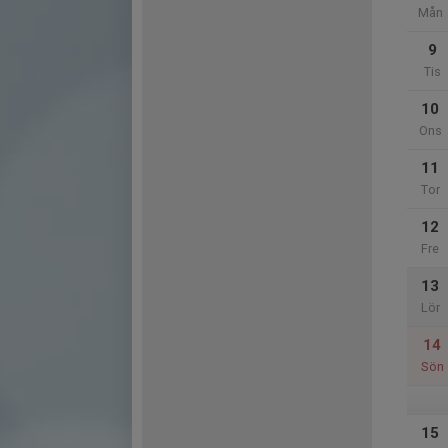
Mån
9
Tis
10
Ons
11
Tor
12
Fre
13
Lör
14
Sön
15