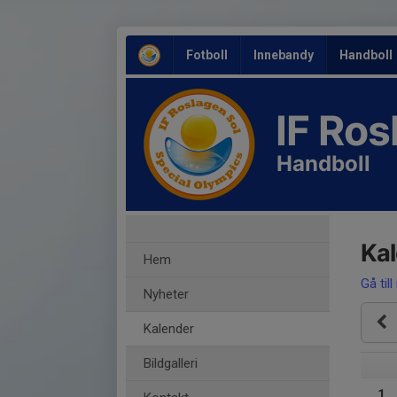
Fotboll
Innebandy
Handboll
IF Ro
Handboll
Ka
Hem
Gå till
Nyheter
Kalender
Bildgalleri
1