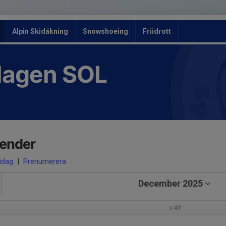
Alpin Skidåkning
Snowshoeing
Friidrott
slagen SOL
lender
 idag
|
Prenumerera
December 2025
v.49