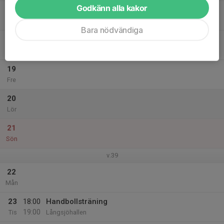
Godkänn alla kakor
17
Ons
Bara nödvändiga
18
Tor
19
Fre
20
Lör
21
Sön
v.39
22
Mån
23
18:00
Handbollsträning
19:00
Tis
Långsjöhallen