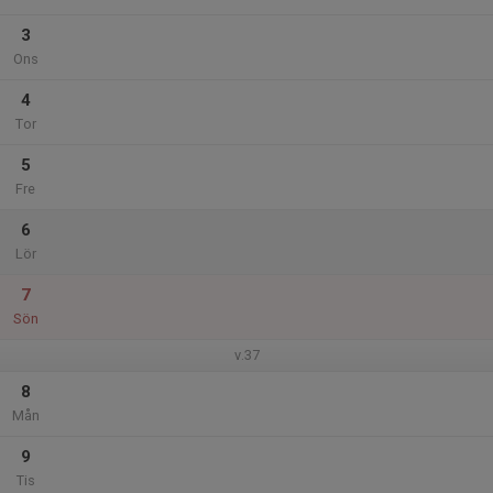
3
Ons
4
Tor
5
Fre
6
Lör
7
Sön
v.37
8
Mån
9
Tis