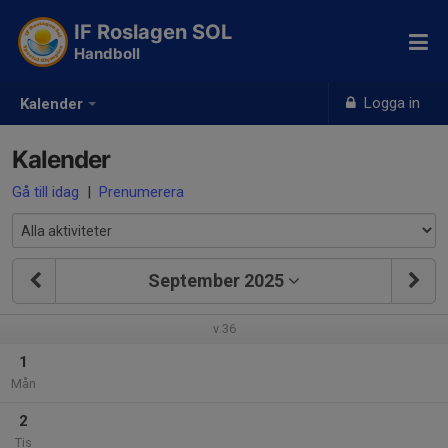
IF Roslagen SOL
Handboll
Logga in
Kalender
Kalender
Gå till idag
|
Prenumerera
September 2025
v.36
1
Mån
2
Tis