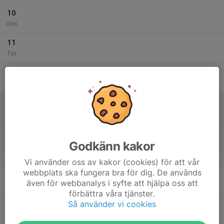
10
Ons
11
Tor
12
Fre
13
Lör
14
Sön
Godkänn kakor
v.38
Vi använder oss av kakor (cookies) för att vår
webbplats ska fungera bra för dig. De används
15
även för webbanalys i syfte att hjälpa oss att
Mån
förbättra våra tjänster.
Så använder vi cookies
16
Tis