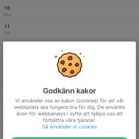
10
Ons
11
Tor
12
Fre
13
Lör
14
Sön
Godkänn kakor
v.25
Vi använder oss av kakor (cookies) för att vår
webbplats ska fungera bra för dig. De används
15
även för webbanalys i syfte att hjälpa oss att
Mån
förbättra våra tjänster.
Så använder vi cookies
16
Tis