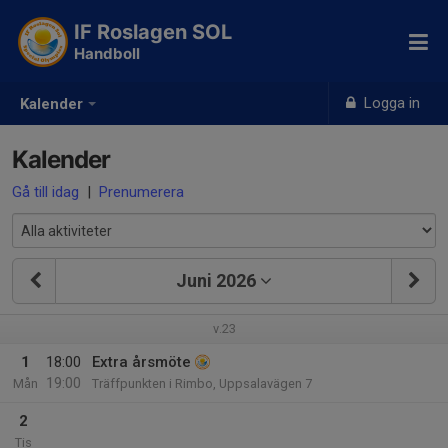
IF Roslagen SOL
Handboll
Logga in
Kalender
Kalender
Gå till idag
|
Prenumerera
Juni 2026
v.23
1
18:00
Extra årsmöte
19:00
Mån
Träffpunkten i Rimbo, Uppsalavägen 7
2
Tis