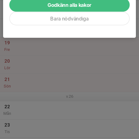
Godkänn alla kakor
17
Ons
Bara nödvändiga
18
Tor
19
Fre
20
Lör
21
Sön
v.26
22
Mån
23
Tis