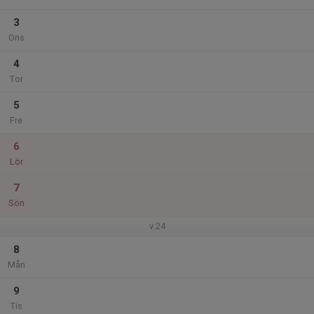
3
Ons
4
Tor
5
Fre
6
Lör
7
Sön
v.24
8
Mån
9
Tis