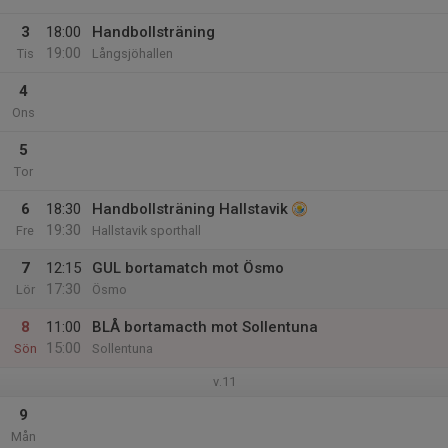
3
18:00
Handbollsträning
19:00
Tis
Långsjöhallen
4
Ons
5
Tor
6
18:30
Handbollsträning Hallstavik
19:30
Fre
Hallstavik sporthall
7
12:15
GUL bortamatch mot Ösmo
17:30
Lör
Ösmo
8
11:00
BLÅ bortamacth mot Sollentuna
15:00
Sön
Sollentuna
v.11
9
Mån