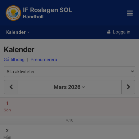
IF Roslagen SOL
Handboll
Logga in
Kalender
Kalender
Gå till idag
|
Prenumerera
Mars 2026
1
Sön
v.10
2
Mån