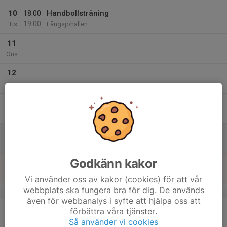
10
18:00
Handbollsträning
19:00
Tis
Långsjöhallen
11
Ons
12
Tor
13
18:30
Handbollsträning Hallstavik
19:30
Fre
Hallstavik sporthall
14
Lör
Godkänn kakor
15
Sön
Vi använder oss av kakor (cookies) för att vår
webbplats ska fungera bra för dig. De används
v.12
även för webbanalys i syfte att hjälpa oss att
16
förbättra våra tjänster.
Mån
Så använder vi cookies