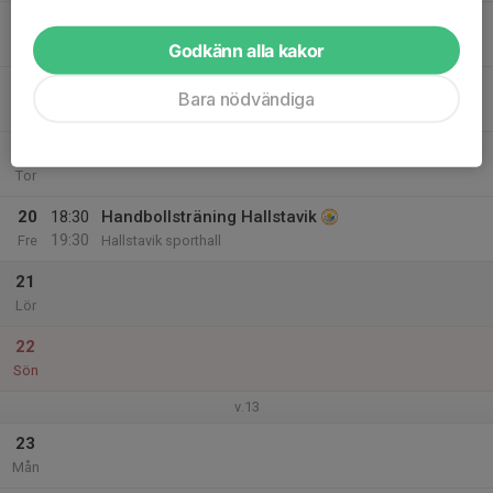
17
18:00
Handbollsträning
19:00
Tis
Långsjöhallen
Godkänn alla kakor
18
Bara nödvändiga
Ons
19
Tor
20
18:30
Handbollsträning Hallstavik
19:30
Fre
Hallstavik sporthall
21
Lör
22
Sön
v.13
23
Mån