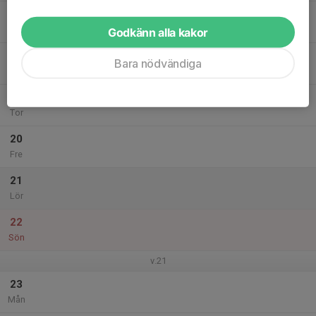
17
Tis
Godkänn alla kakor
18
Bara nödvändiga
Ons
19
Tor
20
Fre
21
Lör
22
Sön
v.21
23
Mån