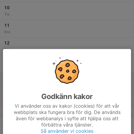
10
Tis
11
Ons
12
Tor
13
Fre
14
Lör
Godkänn kakor
15
Sön
Vi använder oss av kakor (cookies) för att vår
webbplats ska fungera bra för dig. De används
v.20
även för webbanalys i syfte att hjälpa oss att
16
förbättra våra tjänster.
Mån
Så använder vi cookies