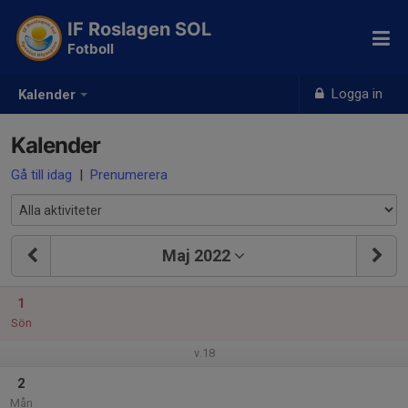
IF Roslagen SOL
Fotboll
Logga in
Kalender
Kalender
Gå till idag
|
Prenumerera
Maj 2022
1
Sön
v.18
2
Mån