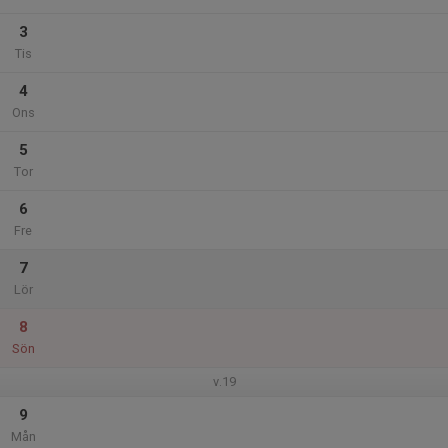
3
Tis
4
Ons
5
Tor
6
Fre
7
Lör
8
Sön
v.19
9
Mån