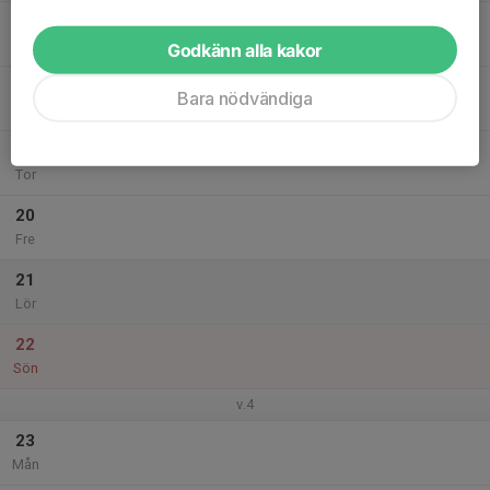
17
Tis
Godkänn alla kakor
18
Bara nödvändiga
Ons
19
Tor
20
Fre
21
Lör
22
Sön
v.4
23
Mån