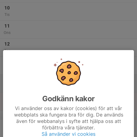
10
Tis
11
Ons
12
Tor
13
Fre
14
Lör
Godkänn kakor
15
Sön
Vi använder oss av kakor (cookies) för att vår
webbplats ska fungera bra för dig. De används
v.3
även för webbanalys i syfte att hjälpa oss att
16
förbättra våra tjänster.
Mån
Så använder vi cookies