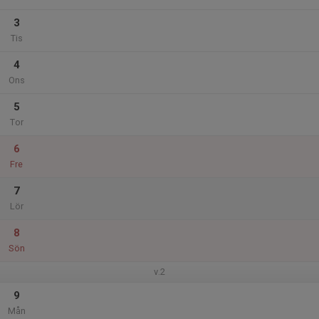
3
Tis
4
Ons
5
Tor
6
Fre
7
Lör
8
Sön
v.2
9
Mån