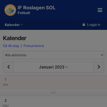
IF Roslagen SOL
Fotboll
Logga in
Kalender
Kalender
Gå till idag
|
Prenumerera
Januari 2023
1
Sön
v.1
2
Mån