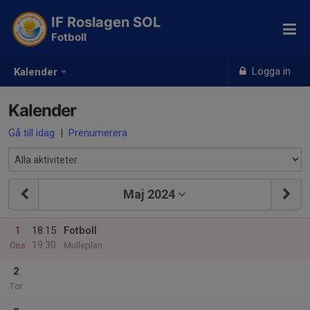
IF Roslagen SOL
Fotboll
Logga in
Kalender
Kalender
Gå till idag
|
Prenumerera
Maj 2024
1
18:15
Fotboll
19:30
Ons
Mulleplan
2
Tor