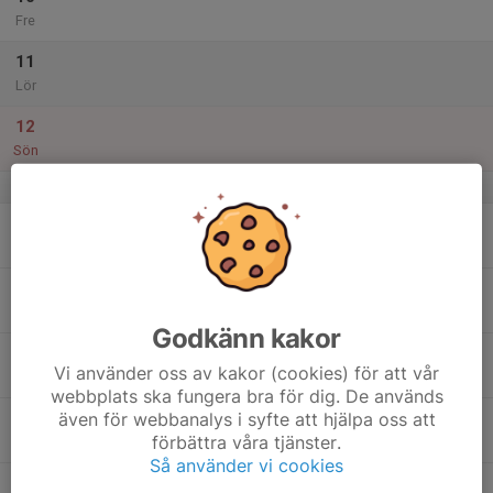
Fre
11
Lör
12
Sön
v.20
13
Mån
14
Tis
Godkänn kakor
15
18:30
Fotboll
Vi använder oss av kakor (cookies) för att vår
19:30
Ons
Mulleplan
webbplats ska fungera bra för dig. De används
även för webbanalys i syfte att hjälpa oss att
16
förbättra våra tjänster.
Tor
Så använder vi cookies
17