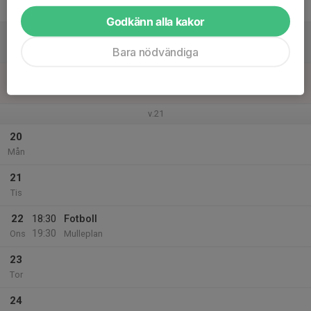
Fre
Godkänn alla kakor
18
Lör
Bara nödvändiga
19
Sön
v.21
20
Mån
21
Tis
22
18:30
Fotboll
19:30
Ons
Mulleplan
23
Tor
24