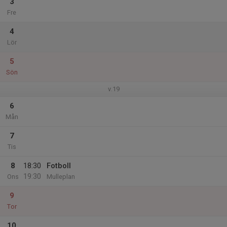
3
Fre
4
Lör
5
Sön
v.19
6
Mån
7
Tis
8
18:30
Fotboll
19:30
Ons
Mulleplan
9
Tor
10