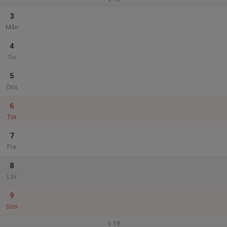
3
Mån
4
Tis
5
Ons
6
Tor
7
Fre
8
Lör
9
Sön
v.19