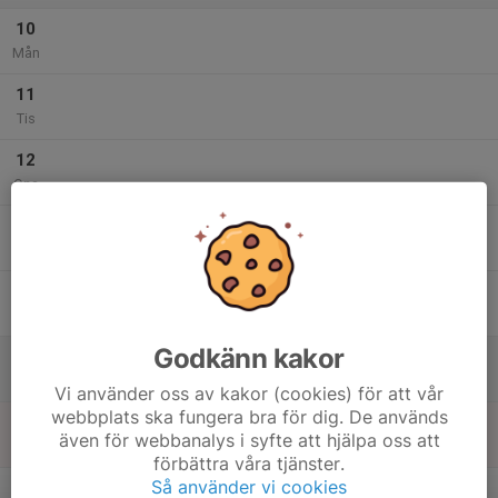
10
Mån
11
Tis
12
Ons
13
Tor
14
Fre
Godkänn kakor
15
Lör
Vi använder oss av kakor (cookies) för att vår
webbplats ska fungera bra för dig. De används
16
även för webbanalys i syfte att hjälpa oss att
Sön
förbättra våra tjänster.
v.20
Så använder vi cookies