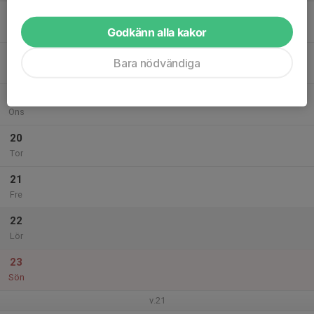
17
Mån
Godkänn alla kakor
18
Bara nödvändiga
Tis
19
Ons
20
Tor
21
Fre
22
Lör
23
Sön
v.21