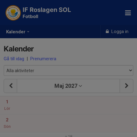
IF Roslagen SOL
Fotboll
Logga in
Kalender
Kalender
Gå till idag
|
Prenumerera
Maj 2027
1
Lör
2
Sön
v.18