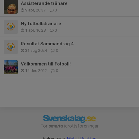
Assisterande tränare
9 apr, 20:37
0
Ny fotbollstränare
1 apr, 16:28
0
Resultat Sammandrag 4
31 aug 2024
0
Välkommen till Fotboll!
14 dec 2022
0
För
smarta
idrottsföreningar
Välj version:
Mobil
|
Desktop