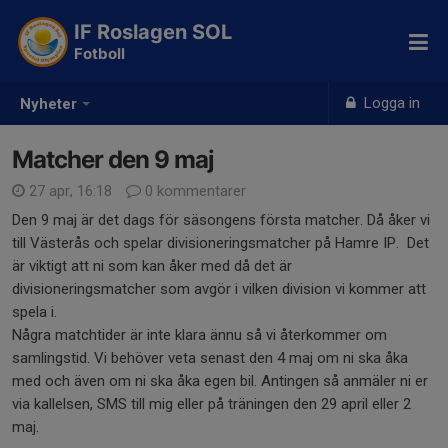
IF Roslagen SOL
Fotboll
Logga in
Nyheter
Matcher den 9 maj
27 apr, 16:18
0 kommentarer
Den 9 maj är det dags för säsongens första matcher. Då åker vi
till Västerås och spelar divisioneringsmatcher på Hamre IP. Det
är viktigt att ni som kan åker med då det är
divisioneringsmatcher som avgör i vilken division vi kommer att
spela i.
Några matchtider är inte klara ännu så vi återkommer om
samlingstid. Vi behöver veta senast den 4 maj om ni ska åka
med och även om ni ska åka egen bil. Antingen så anmäler ni er
via kallelsen, SMS till mig eller på träningen den 29 april eller 2
maj.