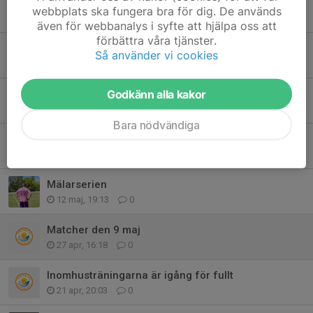
Spelschema 14 juni
webbplats ska fungera bra för dig. De används
8 jun, 21:22
0
även för webbanalys i syfte att hjälpa oss att
förbättra våra tjänster.
Första omgången i mälarserien är spelad
Så använder vi cookies
28 maj, 19:05
0
Spelschema den 24 maj
Godkänn alla kakor
19 maj, 16:19
0
Bara nödvändiga
Testa på fotboll!
17 maj, 14:52
0
Mälarserien
12 maj, 19:13
0
Matcher den 9 maj
27 apr, 16:18
0
Inomhusträningarna är igång för fullt
21 apr, 20:03
0